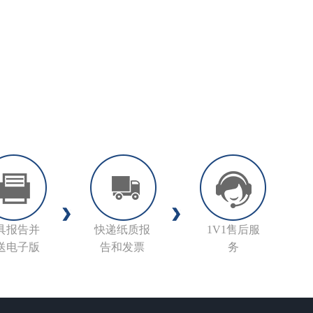
具报告并
快递纸质报
1V1售后服
送电子版
告和发票
务